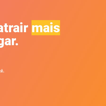
atrair
mais
ar.
cê.