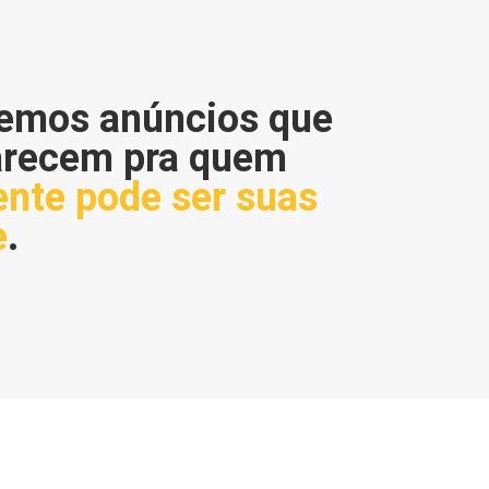
zemos anúncios que
arecem pra quem
ente pode ser suas
e
.