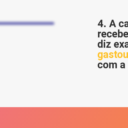
4. A c
recebe
diz e
gastou
com a 