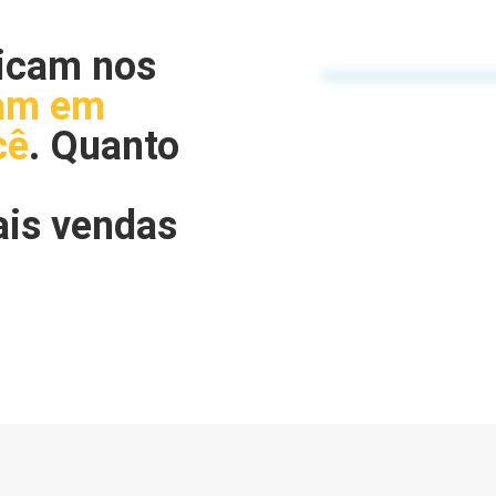
licam nos
am em
cê
. Quanto
ais vendas