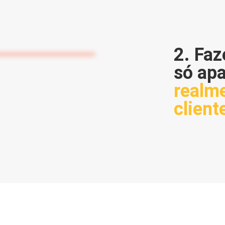
2. Fa
só ap
realm
client