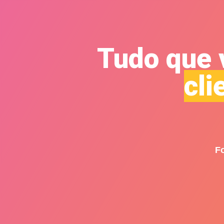
Tudo que v
cli
F