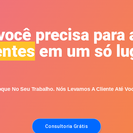
ocê precisa para 
entes
em um só lug
oque No Seu Trabalho.
Nós Levamos A Cliente Até Vo
Consultoria Grátis